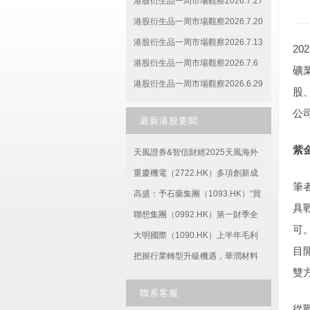
港股衍生品一周市場觀察2026.7.27
港股衍生品一周市場觀察2026.7.20
港股衍生品一周市場觀察2026.7.13
2
港股衍生品一周市場觀察2026.7.6
礦
港股衍生品一周市場觀察2026.6.29
股
公
最新港股要聞
紫
天風證券&智信財經2025天風海外
聯合多行業港股交流會圓滿舉辦
重慶機電（2722.HK）多項創新成
筆
——高朋滿座，共享盛宴！
果亮相第七屆西洽會
高盛：予石藥集團（1093.HK）“買
具
入”評級 與阿斯利康交易是全球擴張
聯想集團（0992.HK）第一財季全
可
的重要一步
面高速增長，新推革命性AI PC産品
大明國際（1090.HK）上半年毛利
目
引領行業
增長10.8%，多舉措增強業績确定
把握行業轉型升級機遇，華潤材料
雙
性
（301090.SZ）積極培育增長新動
聯系客服
能
從