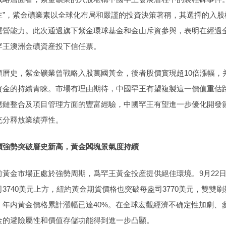
主”，紫金礦業素以全球化布局和嚴謹的投資決策著稱，其選擇的入
運營能力。此次通過旗下紫金環球基金和金山斥資參與，表明在經過
罕王澳洲金礦資産投下信任票。
顧曆史，紫金礦業曾戰略入股萬國黃金，後者股價實現超10倍漲幅，
資金的持續青睐。市場有理由期待，中國罕王有望複製這一價值重估
應鏈整合及項目管理方面的豐富經驗，中國罕王有望進一步優化開發
充分釋放業績彈性。
價強勢突破曆史新高，黃金闆塊景氣度持續
前黃金市場正處於強勢周期，爲罕王黃金投産提供絕佳環境。9月22
司3740美元上方，紐約黃金期貨價格也突破每盎司3770美元，雙雙
，年内黃金價格累計漲幅已達40%。在全球宏觀經濟不确定性加劇、
金的避險屬性和價值存儲功能得到進一步凸顯。