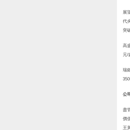
展
代
突破
高
元/
瑞
3
公
盡
價
王