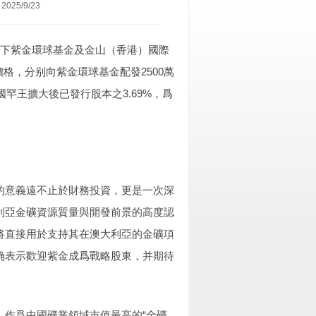
25/9/23
集團旗下紫金環球基金及金山（香港）國際
格，分别向紫金環球基金配發2500萬
罕王擴大後已發行股本之3.69%，爲
的意義遠不止於財務投資，更是一次深
利亞金礦資源質量與開發前景的高度認
将直接用於支持其在澳大利亞的金礦項
确表示歡迎紫金成爲戰略股東，并期待
。作爲中國礦業領域市值最高的“金礦