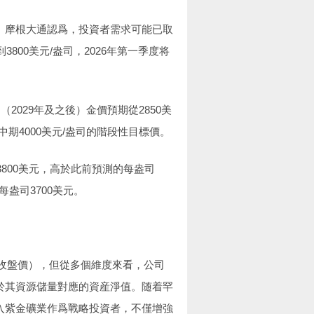
。摩根大通認爲，投資者需求可能已取
800美元/盎司，2026年第一季度将
2029年及之後）金價預期從2850美
6年中期4000美元/盎司的階段性目標價。
800美元，高於此前預測的每盎司
每盎司3700美元。
3日收盤價），但從多個維度來看，公司
於其資源儲量對應的資産淨值。随着罕
入紫金礦業作爲戰略投資者，不僅增強