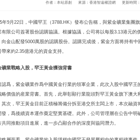
作者：本站原創
來源：香港智遠權證網
更新時間：20
025年9月22日，中國罕王（3788.HK）發布公告稱，與紫金礦業
業有限公司簽署股份認購協議。根據協議，公司将以每股3.13港元的價
、向金山配發5000萬股的認購股份。認購完成後，紫金方面将持有中國
司帶來約2.35億港元的資金支持。
金礦業戰略入股，罕王黃金獲強背書
者認爲，紫金礦業作爲中國黃金行業的領軍企業，此次入股中國罕王
戰略價值的産業背書。首先，此舉彰顯行業龍頭對罕王黃金旗下澳大
。其次，罕王黃金目前正積極籌備分拆至港交所主闆上市，本次融資
開發，爲後續資本運作奠定堅實基礎。此外，公司管理層在公告中明
方共同推動項目進展，進一步凸顯合作的深度與協同潛力。
戰略層面看，紫金礦業的入股堪稱中國罕王發展曆程中的裏程碑事件