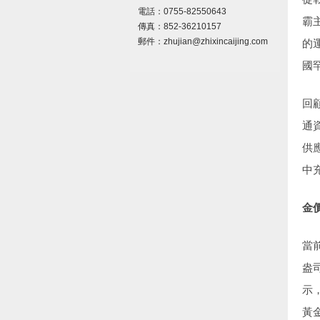
電話：
0755-82550643
霸
傳真：852-36210157
郵件：
zhujian
@zhixincaijing.com
的
國
回
通
供
中
金
當
盎
示
黃