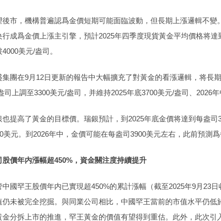
望後市，機構普遍認爲金價短期可能面臨波動，但長期上漲邏輯不變
央行成爲金價上漲主引擎，預計2025年四季度現貨黃金平均價格将達到3
4000美元/盎司。
盛集團在9月12日更新的報告中大幅擴充了對黃金的看漲邏輯，将長期（
盎司上調至3300美元/盎司，并維持2025年底3700美元/盎司、202
銀也提高了黃金的目標價。瑞銀預計，到2025年底金價将達到每盎司3
500美元。到2026年中，金價可能在每盎司3900美元左右，此前預測爲
司股價年内漲幅超450%，資金關注度持續提升
管中國罕王股價年内已實現超450%的累計漲幅（截至2025年9月2
值仍未被完全挖掘。與同業公司相比，中國罕王當前的市值水平仍低
黃金分拆上市的推進，罕王黃金的價值有望得到重估。此外，此次引