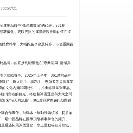
25/7/21
運動品牌中“低調務實派”的代表，361度
效率顯著優化，更以亮眼的運營表現推動估值在這
頭安踏體育持平，大幅跑赢李甯及特步，市值重回百
對於品牌力的直接判斷聚焦在“專業認同+情感共
大國際賽事。2025年上半年，361度的品牌
合作夥伴，爲火炬手、護跑手、志願者等提供專業
牌的文化内涵和獨特性），推出綜訓系列産品。
年輕消費者的目光，搭建起冰雪運動與大衆之間
來“潑天的流量”，361度品牌也在此期間得
泳聯全球合作夥伴，加碼水上運動裝備領域，從多哈
了一場中國品牌在國際頂級賽事舞台的躍升。
而且通過拓展冰雪運動、水上運動等細分領域，