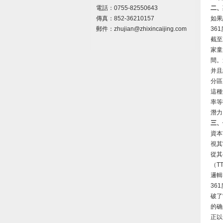
電話：
0755-82550643
二、
傳真：852-36210157
如果
郵件：
zhujian
@zhixincaijing.com
36
截至
家童
間。
并且
分區
這種
率等
潛力
三、
資本
視其
從其
（T
邏輯
36
破了
的确
正以