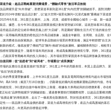
渠道升級：超品店戰略重塑消費場景，“體驗式零售”激活單店效能
說品牌躍升是“向外突破”，那麽渠道革新則是361度“向内挖潛”的關鍵抓手。面對消費
1度於2024年啓動“超品店計劃”，以“超大空間+場景化陳列+沉浸式服務”重構線下渠道
2025年6月底，361度已在廣州、上海、武漢、成都等全國核心城市（一線、新一線及
裝店。據悉，在今年361度超品店開業規模計劃有望突破100家。這就意味着361度超
這些超品店的定位絕非傳統意義上的“大店鋪”，而是圍繞“運動生活方式”打造的複合空間
統一采用極高辨識度的橙色設計作爲店鋪形象，涵蓋全年齡段、全周期、全品類、全場
，讓消費者自由探索跑步、籃球等多品類細分場景的專業裝備，滿足年輕群體“自主決
創新的模式，徹底改變了傳統門店“陳列-推銷”的低效邏輯。據相關券商預計，相較常
指標有望顯著提升，随着市場布局的加速，将成爲集團新的增長引擎。同時，361度超
，凸顯其零售戰略布局的投入與雄心，其市場前景對鞏固資本市場品牌形象及增強投
估值回歸：從“追趕者”到“破局者”，市場重估“成長價值”​
市場的反應往往是最直接的“投票器”。361度上半年的亮眼表現，本質上是品牌力、
“低估”的投資價值。
公布的季度運營數據看，上半年361度主品牌、童裝及電商闆塊的增長均超出市場預期
TM）爲8.58倍（截至7月18日收盤），仍顯著低於國内其他幾家運動品牌的均值。
持續兌現，361度的估值中樞有望向上靠攏，根據各大券商給與的目標價來看，存在
1度正站在“品牌勢能躍升”的關鍵節點，通過賽事贊助打開國際視野，以超品店重構消
“低價走量”的增長困局，走出了一條差異化取勝路徑。對於投資者而言，361度的價
定性——當品牌力成爲溢價的基礎，渠道力成爲增長的引擎，産品力成爲護城的基石，
全新的姿态，向更高的目標發起沖擊。