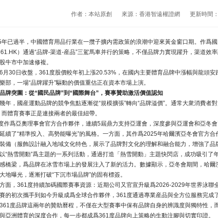
作者：本站原創
來源：香港智遠權證網
更新時間：20
25年已過半，中國體育用品行業在一攬子擴内需政策的浪潮中迎來黃金窗口期。作爲國産
361.HK）通過“品牌-渠道-産品”三駕馬車并行的策略，不僅品牌力實現躍升，渠道
股牛市中加速修複。
6月30日收盤，361度股價較年初上漲20.53%，在國内主要體育品牌中漲幅與龍
樂部，一場“品牌躍升”驅動的價值重估正在資本市場上演。
品牌突圍：從“國民品牌”到“國際舞台”，賽事贊助激活價值認知
幾年，國産運動品牌的競争焦點逐漸從“規模擴張”轉向“品牌溢價”。通常大衆消費者
，而體育賽事正是連接兩者的最佳紐帶。
1度作爲亞奧理事會官方合作夥伴，連續5屆鼎力支持亞運會，深度參與亞運會和亞冬會兩
延續了“精準投入、高勢能曝光”的風格。一方面，其作爲2025年哈爾濱亞冬會官方
裝備（服飾設計融入地域文化特色，展示了品牌對文化的理解和融合能力，增強了品
以“熱雪開動”爲主題的一系列活動，通過打造「熱雪開動」主題快閃店，成功吸引了
感橋梁，爲品牌在冰雪市場上的發展注入了新的活力。數據顯示，亞冬會期間，哈爾濱迎
大地曝光，逐漸打破“下沉市場品牌”的固有標簽。
方面，361度持續加碼國際賽事資源：近期公司又官宣升級爲2026-2029年世界
賽的初次攜手到如今升級成爲全球合作夥伴，361度通過專業産品與全方位服務完成
361度品牌這兩年的贊助曆程，不僅在大型賽事中保有品牌自身的辨識度與獨特性，
與亞洲體育的深度合作，每一步都成爲361度品牌向上策略的生動注腳與切實印證。