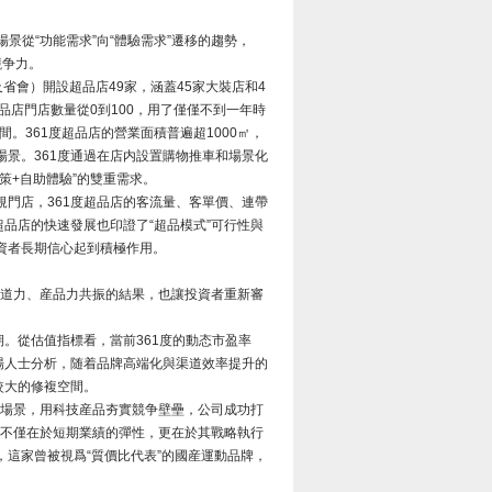
場景從“功能需求”向“體驗需求”遷移的趨勢，
競争力。
省會）開設超品店49家，涵蓋45家大裝店和4
品店門店數量從0到100，用了僅僅不到一年時
。361度超品店的營業面積普遍超1000㎡，
景。361度通過在店内設置購物推車和場景化
策+自助體驗”的雙重需求。
規門店，361度超品店的客流量、客單價、連帶
品店的快速發展也印證了“超品模式”可行性與
資者長期信心起到積極作用。
渠道力、産品力共振的結果，也讓投資者重新審
。從估值指標看，當前361度的動态市盈率
市場人士分析，随着品牌高端化與渠道效率提升的
較大的修複空間。
費場景，用科技産品夯實競争壁壘，公司成功打
值不僅在於短期業績的彈性，更在於其戰略執行
這家曾被視爲“質價比代表”的國産運動品牌，