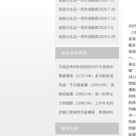
港股衍生品一周市場觀察2026.7.27
港股衍生品一周市場觀察2026.7.20
港股衍生品一周市場觀察2026.7.13
20
港股衍生品一周市場觀察2026.7.6
（1
港股衍生品一周市場觀察2026.6.29
波港
截至
億俱
最新港股要聞
一、
過去
天風證券&智信財經2025天風海外
鳴”
聯合多行業港股交流會圓滿舉辦
重慶機電（2722.HK）多項創新成
36
營銷
——高朋滿座，共享盛宴！
果亮相第七屆西洽會
高盛：予石藥集團（1093.HK）“買
運動
入”評級 與阿斯利康交易是全球擴張
聯想集團（0992.HK）第一財季全
同時
的情
的重要一步
面高速增長，新推革命性AI PC産品
大明國際（1090.HK）上半年毛利
到極
引領行業
增長10.8%，多舉措增強業績确定
把握行業轉型升級機遇，華潤材料
另一
性
（301090.SZ）積極培育增長新動
世錦
回顧
聯系客服
能
延續